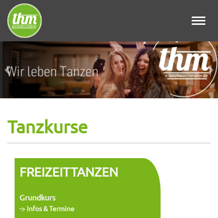
Toggl
navig
Zurück
Wei
Tanzkurse
FREIZEITTANZEN
Grundkurs
-> Infos & Termine