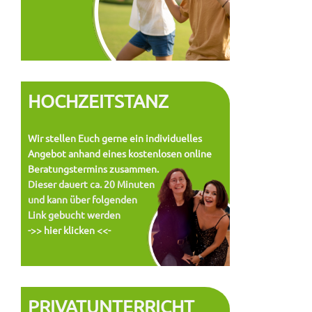
HOCHZEITSTANZ
Wir stellen Euch gerne ein individuelles
Angebot anhand eines kostenlosen online
Beratungstermins zusammen.
Dieser dauert ca. 20 Minuten
und kann über folgenden
Link gebucht werden
->> hier klicken <<-
PRIVATUNTERRICHT