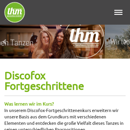
Toggl
navig
Zurück
Wei
Discofox
Fortgeschrittene
Was lernen wir im Kurs?
In unserem Discofox-Fortgeschrittenenkurs erweitern wir
unsere Basis aus dem Grundkurs mit verschiedenen
Elementen und entdecken die große Vielfalt dieses Tanzes in
seinen unterschiedlichen Paarpositionen.