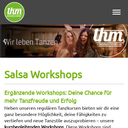
Toggl
navig
Zurück
Wei
Salsa Workshops
Ergänzende Workshops: Deine Chance für
mehr Tanzfreude und Erfolg
Neben unseren regulären Tanzkursen bieten wir dir eine
ganz besondere Möglichkeit, deine Fähigkeiten zu
vertiefen und neue Tanzstile auszuprobieren – unsere
kursbegleitenden Workshops
. Diese Workshops sind